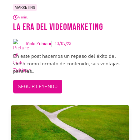
MARKETING
4 min.
LA ERA DEL VIDEOMARKETING
Iñaki Zubiaur
10/07/23
En este post hacemos un repaso del éxito del
video como formato de contenido, sus ventajas
para las...
SEGUIR LEYENDO