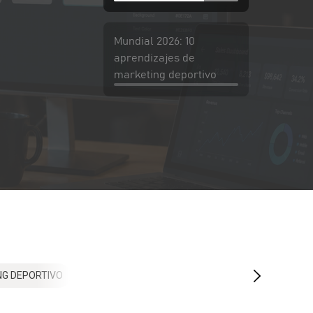
Mundial 2026: 10
aprendizajes de
marketing deportivo
NG DEPORTIVO
VENTAS
HUBSPOT
METRICAS
DISEÑO