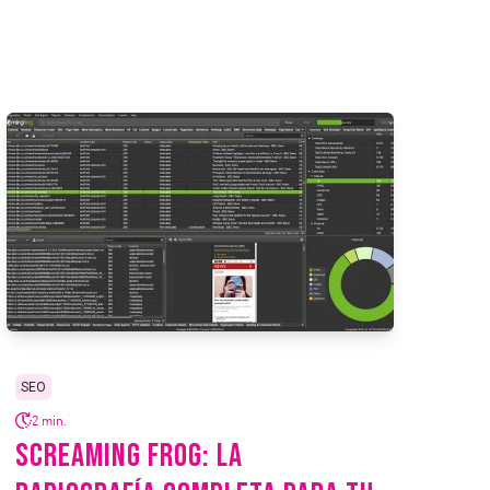
SEO
2 min.
SCREAMING FROG: LA