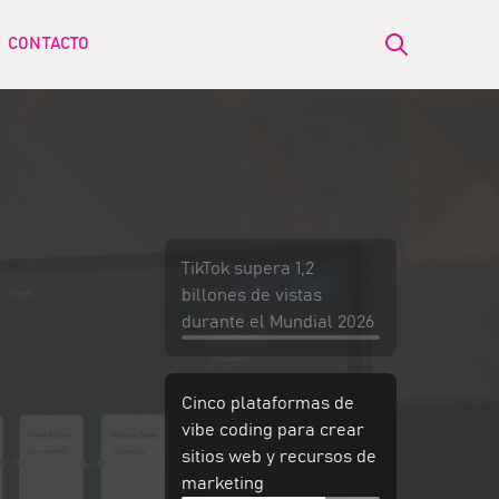
CONTACTO
Open search
ow submenu for BLOG
TikTok supera 1,2
billones de vistas
durante el Mundial 2026
Cinco plataformas de
vibe coding para crear
sitios web y recursos de
marketing