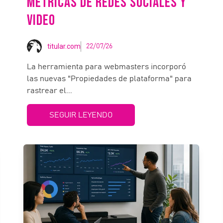
MÉTRICAS DE REDES SOCIALES Y
VIDEO
titular.com
22/07/26
La herramienta para webmasters incorporó
las nuevas "Propiedades de plataforma" para
rastrear el...
SEGUIR LEYENDO