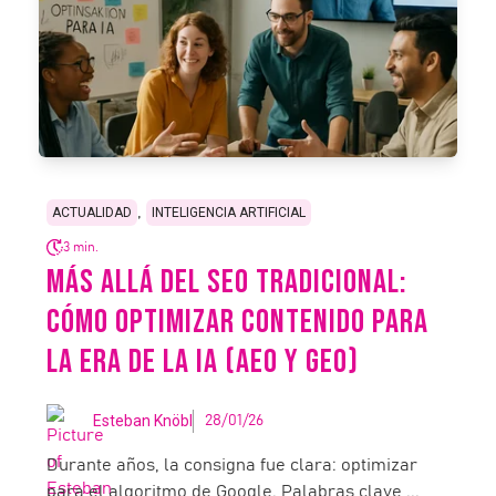
,
ACTUALIDAD
INTELIGENCIA ARTIFICIAL
3 min.
MÁS ALLÁ DEL SEO TRADICIONAL:
CÓMO OPTIMIZAR CONTENIDO PARA
LA ERA DE LA IA (AEO Y GEO)
Esteban Knöbl
28/01/26
Durante años, la consigna fue clara: optimizar
para el algoritmo de Google. Palabras clave,...