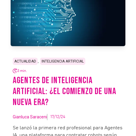
,
ACTUALIDAD
INTELIGENCIA ARTIFICIAL
3 min.
AGENTES DE INTELIGENCIA
ARTIFICIAL: ¿EL COMIENZO DE UNA
NUEVA ERA?
Gianluca Saraceni
17/12/24
Se lanzó la primera red profesional para Agentes
IA, una plataforma para contratar robots según