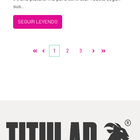
sus...
SEGUIR LEYENDO
1
2
3
Primera
Anterior
Siguiente
Última