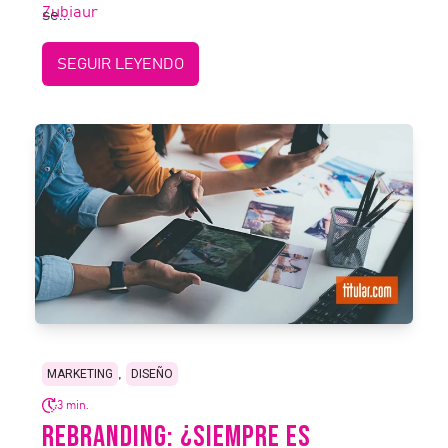
se...
SEGUIR LEYENDO
,
MARKETING
DISEÑO
3 min.
REBRANDING: ¿SIEMPRE ES