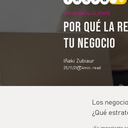
ATENCION AL CLIENTE
Por qué la r
tu negocio
Iñaki Zubiaur
25/11/21
4
min. read
Los negocio
¿Qué estrat
¿Es importante co