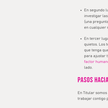
En segundo lu
investigar la
(una pregunta
en cualquier 
En tercer lug
quietos. Los 
que tenga que
para ajustar 
factor human
lado.
Pasos haci
En Titular somos
trabajar contigo 