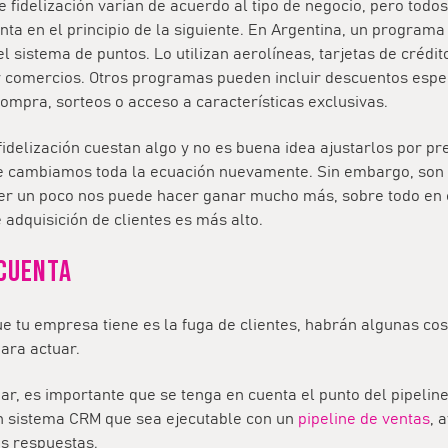
fidelización varían de acuerdo al tipo de negocio, pero todo
nta en el principio de la siguiente. En Argentina, un programa 
el sistema de puntos. Lo utilizan aerolíneas, tarjetas de crédit
comercios. Otros programas pueden incluir descuentos espe
ompra, sorteos o acceso a características exclusivas.
 fidelización cuestan algo y no es buena idea ajustarlos por p
ue cambiamos toda la ecuación nuevamente. Sin embargo, son 
der un poco nos puede hacer ganar mucho más, sobre todo en 
 adquisición de clientes es más alto.
 cuenta
ue tu empresa tiene es la fuga de clientes, habrán algunas co
ara actuar.
ar, es importante que se tenga en cuenta el punto del pipelin
un sistema CRM que sea ejecutable con un
pipeline de ventas
, 
as respuestas.