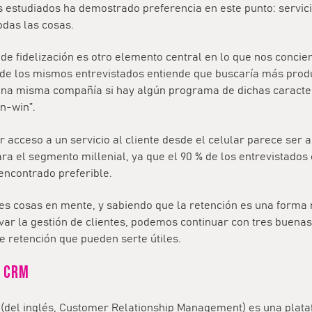
estudiados ha demostrado preferencia en este punto: servicio
todas las cosas.
e fidelización es otro elemento central en lo que nos concie
 de los mismos entrevistados entiende que buscaría más prod
una misma compañía si hay algún programa de dichas caracter
in-win”.
 acceso a un servicio al cliente desde el celular parece ser 
ra el segmento millenial, ya que el 90 % de los entrevistados
 encontrado preferible.
res cosas en mente, y sabiendo que la retención es una form
var la gestión de clientes, podemos continuar con tres buenas
e retención que pueden serte útiles.
a CRM
(del inglés, Customer Relationship Management) es una plata