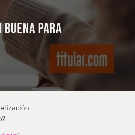
n buena para
elización.
o?
 clientes
?