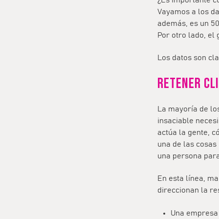
Vayamos a los dat
además, es un 50
Por otro lado, el
Los datos son cl
Retener cl
La mayoría de lo
insaciable neces
actúa la gente, c
una de las cosas
una persona para 
En esta línea, m
direccionan la r
Una empresa p