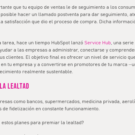
tante que tu equipo de ventas le de seguimiento a los consum
posible hacer un llamado postventa para dar seguimiento, at
la satisfacción que dio el proceso de compra. Dicha informac
ta tarea, hace un tiempo HubSpot lanzó
Service Hub
, una seri
yudar a las empresas a administrar, conectarse y comprende
s clientes. El objetivo final es ofrecer un nivel de servicio qu
r en tu empresa y a convertirse en promotores de tu marca ⏤u
recimiento realmente sustentable.
 la lealtad
resas como bancos, supermercados, medicina privada, aerol
s de fidelización en constante funcionamiento.
n estos planes para premiar la lealtad?