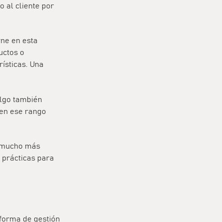
 al cliente por
rne en esta
uctos o
ísticas. Una
algo también
 en ese rango
a mucho más
 prácticas para
forma de gestión