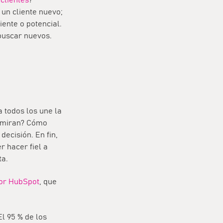
 un cliente nuevo;
ente o potencial.
 buscar nuevos.
 todos los une la
é miran? Cómo
decisión. En fin,
 hacer fiel a
ta.
por HubSpot
, que
l 95 % de los