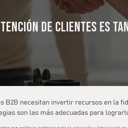
etención de clientes es ta
s B2B necesitan invertir recursos en la fid
egias son las más adecuadas para lograrl
ntar con políticas certeras para la
retención y fidelización de