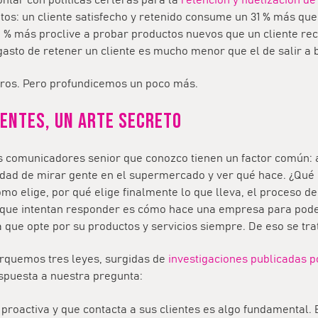
os: un cliente satisfecho y retenido consume un 31 % más que
 % más proclive a probar productos nuevos que un cliente reci
 gasto de retener un cliente es mucho menor que el de salir a
aros. Pero profundicemos un poco más.
ientes, un arte secreto
s comunicadores senior que conozco tienen un factor común: a
idad de mirar gente en el supermercado y ver qué hace. ¿Qu
ómo elige, por qué elige finalmente lo que lleva, el proceso de 
 que intentan responder es cómo hace una empresa para poder
que opte por su productos y servicios siempre. De eso se tra
arquemos tres leyes, surgidas de
investigaciones publicadas 
espuesta a nuestra pregunta:
roactiva y que contacta a sus clientes es algo fundamental. E