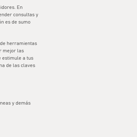
idores. En
ender consultas y
ión es de sumo
e de herramientas
r mejor las
e estimule a tus
na de las claves
íneas y demás