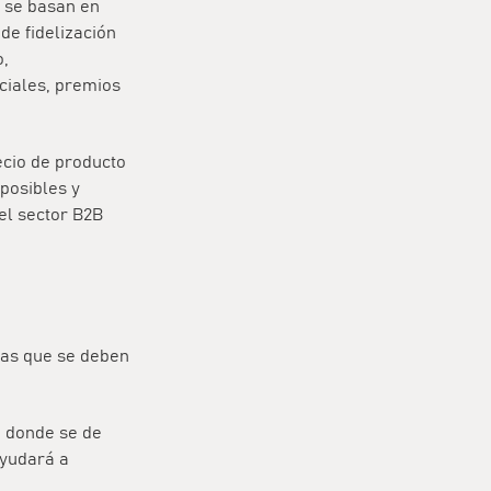
s se basan en
de fidelización
o,
ciales, premios
recio de producto
posibles y
el sector B2B
sas que se deben
e donde se de
ayudará a