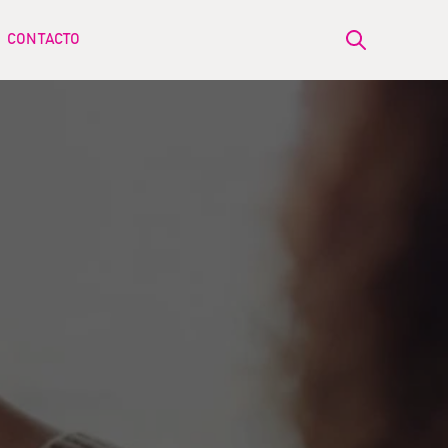
CONTACTO
Open search
ow submenu for BLOG