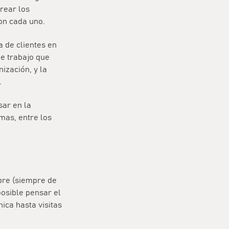
rear los
on cada uno.
 de clientes en
e trabajo que
ización, y la
.
ar en la
emas, entre los
bre (siempre de
posible pensar el
nica hasta visitas