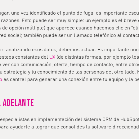
gar, una vez identificado el punto de fuga, es importante esc
s razones. Esto puede ser muy simple: un ejemplo es el breve 
 de opción múltiple) que aparece cuando hacemos clic en “el
red social; también puede ser un llamado telefónico al contac
ar, analizando esos datos, debemos actuar. Es importante nu
testeos constantes del
UX
(de distintas formas, por ejemplo los
 ver con comunicación, oferta, tiempo de contacto, entre otro
tu estrategia y tu conocimiento de las personas del otro lado. 
o
es central para generar una conexión entre tu equipo y la p
a adelante
 especialistas en implementación del sistema CRM de HubSpo
para ayudarte a lograr que consolides tu software direccionado