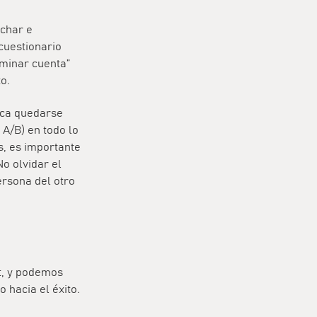
uchar e
cuestionario
iminar cuenta”
to.
nca quedarse
 A/B) en todo lo
s, es importante
No olvidar el
ersona del otro
t, y podemos
 hacia el éxito.