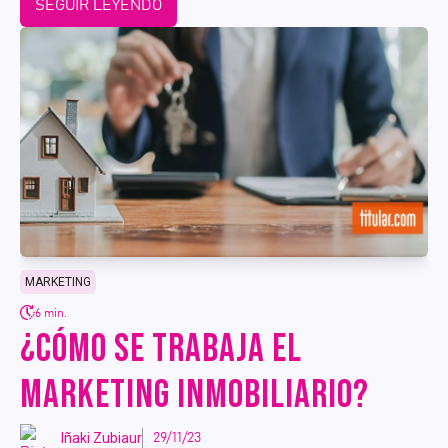
SEGUIR LEYENDO
MARKETING
6 min.
¿CÓMO SE TRABAJA EL
MARKETING INMOBILIARIO?
Iñaki Zubiaur
29/11/23