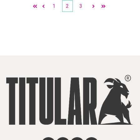
1
2
3
Primera
Anterior
Siguiente
Última