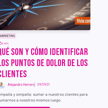
MARKETING
6 min.
QUÉ SON Y CÓMO IDENTIFICAR
LOS PUNTOS DE DOLOR DE LOS
CLIENTES
Alejandro Herrero
09/09/21
mpatía y simpatía: sumar a nuestros clientes para
umarnos a nosotros mismos luego.