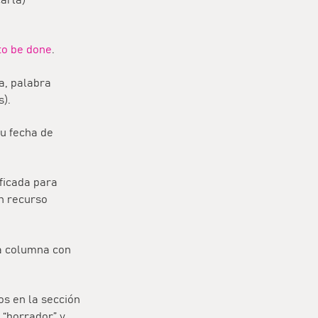
to be done
.
a, palabra
s).
u fecha de
ificada para
un recurso
na columna con
s en la sección
, “borrador” y