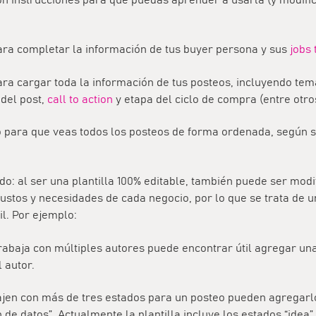
ara completar la información de tus buyer persona y sus
jobs 
ra cargar toda la información de tus posteos, incluyendo tem
 del post,
call to action
y etapa del ciclo de compra (entre otro
 para que veas todos los posteos de forma ordenada, según s
do: al ser una plantilla 100% editable, también puede ser mod
ustos y necesidades de cada negocio, por lo que se trata de 
l. Por ejemplo:
rabaja con múltiples autores puede encontrar útil agregar u
 autor.
jen con más de tres estados para un posteo pueden agregarlo
 de datos”. Actualmente la plantilla incluye los estados “idea”