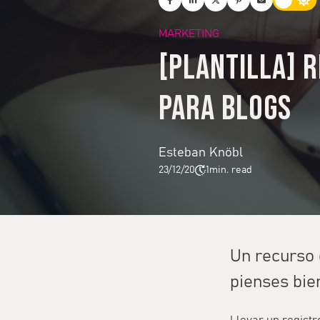
MARKETING
[Plantilla] 
para blogs
Esteban Knöbl
23/12/20
1
min. read
Un recurso 
pienses bie
Llevar un regist