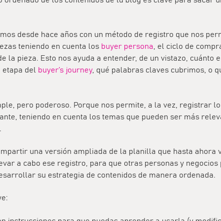
jamos desde hace años con un método de registro que nos per
iezas teniendo en cuenta los
buyer persona
, el ciclo de compr
 de la pieza. Esto nos ayuda a entender, de un vistazo, cuánto
 etapa del
buyer’s journey
, qué palabras claves cubrimos, o 
le, pero poderoso. Porque nos permite, a la vez, registrar lo
ante, teniendo en cuenta los temas que pueden ser más relev
.
partir una versión ampliada de la planilla que hasta ahora
levar a cabo ese registro, para que otras personas y negocio
esarrollar su estrategia de contenidos de manera ordenada.
ye:
n instrucciones para que puedas aprender a usarla (y modific