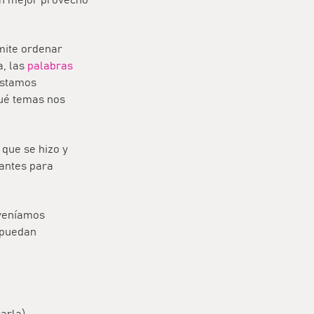
mite ordenar
a, las
palabras
 estamos
qué temas nos
 que se hizo y
antes para
 veníamos
s puedan
arla)