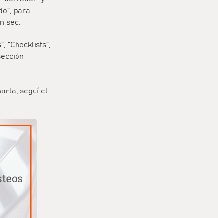
do”, para
n seo.
, “Checklists”,
sección
arla, seguí el