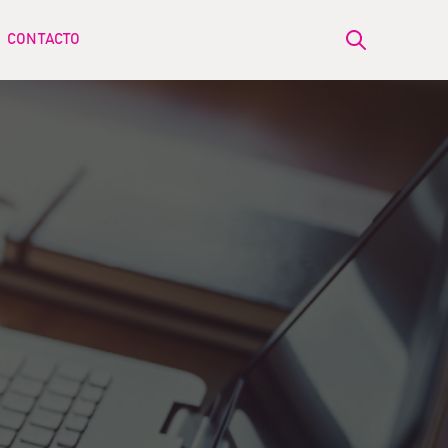
CONTACTO
Open search
ow submenu for BLOG