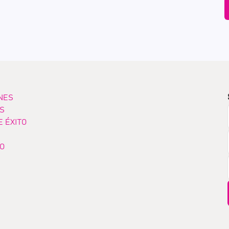
NES
OS
E ÉXITO
O