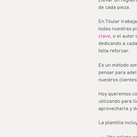
de cada pieza.
En Titular traba
todas nuestras p
clave
, o el autor
dedicando a cada
falta reforzar.
Es un método simp
pensar para adel
nuestros clientes
Hoy queremos com
utilizando para l
aprovecharla y d
La plantilla inclu
Una solapa co