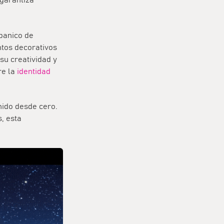
 garantiza
abanico de
ntos decorativos
su creatividad y
re la
identidad
nido desde cero.
, esta