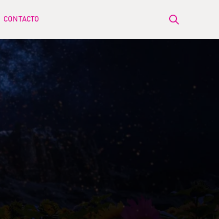
CONTACTO
Open search
ow submenu for BLOG