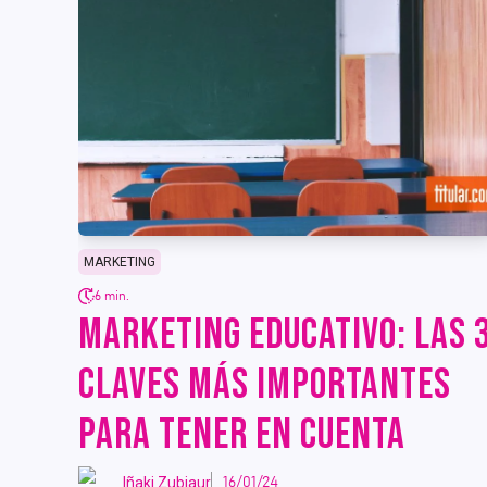
MARKETING
6 min.
MARKETING EDUCATIVO: LAS 
CLAVES MÁS IMPORTANTES
PARA TENER EN CUENTA
Iñaki Zubiaur
16/01/24