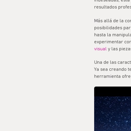
indeseadas, esta
resultados profe
Más allá de la co
posibilidades par
hasta la manipula
experimentar con
visual
y las piez
Una de las carac
Ya sea creando te
herramienta ofrec