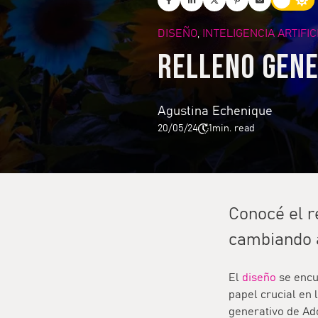
DISEÑO
INTELIGENCIA ARTIFIC
,
Relleno gene
Agustina Echenique
20/05/24
1
min. read
Conocé el r
cambiando a
El
diseño
se encue
papel crucial en 
generativo de Ad