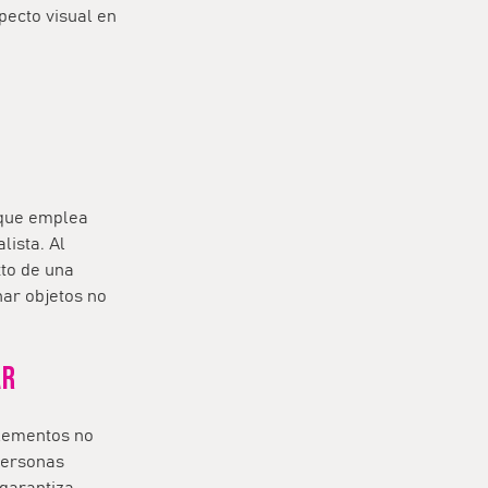
pecto visual en
 que emplea
lista. Al
to de una
nar objetos no
ar
elementos no
personas