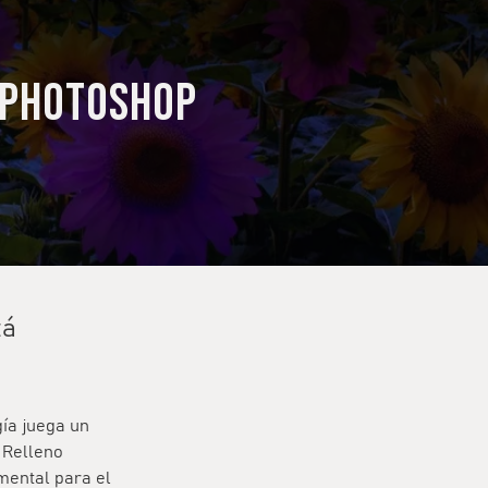
 Photoshop
tá
gía juega un
l Relleno
mental para el