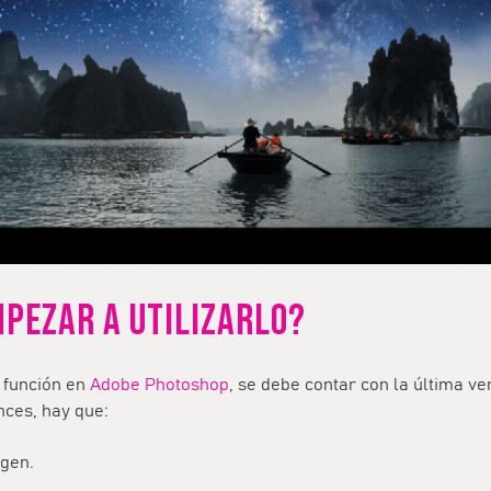
PEZAR A UTILIZARLO?
a función en
Adobe Photoshop
, se debe contar con la última ve
nces, hay que:
agen.