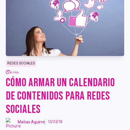
REDES SOCIALES
6 min.
CÓMO ARMAR UN CALENDARIO
DE CONTENIDOS PARA REDES
SOCIALES
Matias Aguirre
13/03/18