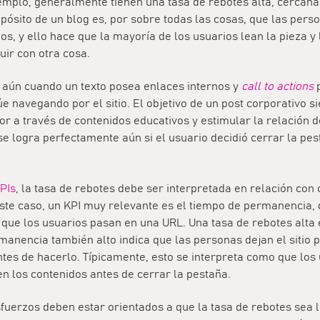
jemplo, generalmente tienen una tasa de rebotes alta, cercana
pósito de un blog es, por sobre todas las cosas, que las pers
os, y ello hace que la mayoría de los usuarios lean la pieza y 
ir con otra cosa.
, aún cuando un texto posea enlaces internos y
call to actions
p
úe navegando por el sitio. El objetivo de un post corporativo s
or a través de contenidos educativos y estimular la relación d
e logra perfectamente aún si el usuario decidió cerrar la pe
PIs
, la tasa de rebotes debe ser interpretada en relación con 
ste caso, un KPI muy relevante es el tiempo de permanencia, 
que los usuarios pasan en una URL. Una tasa de rebotes alta 
anencia también alto indica que las personas dejan el sitio p
tes de hacerlo. Típicamente, esto se interpreta como que los
n los contenidos antes de cerrar la pestaña.
sfuerzos deben estar orientados a que la tasa de rebotes sea 