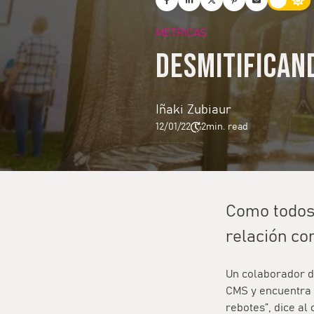
METRICAS
Desmitifican
Iñaki Zubiaur
12/01/22
2
min. read
Como todos 
relación co
Un colaborador d
CMS y encuentra 
rebotes”, dice al