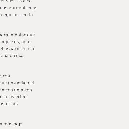
 al 90%. Esto se
onas encuentren y
luego cierren la
ara intentar que
iempre es, ante
el usuario con la
staña en esa
otros
que nos indica el
en conjunto con
ero invierten
 usuarios
lo más baja