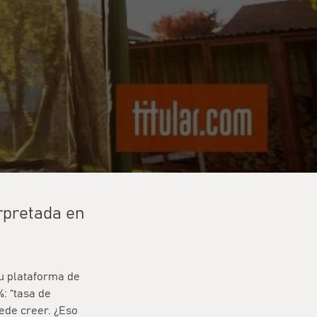
rpretada en
su plataforma de
: “tasa de
uede creer. ¿Eso