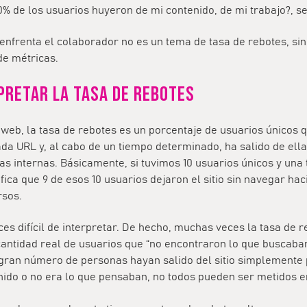
90% de los usuarios huyeron de mi contenido, de mi trabajo?, s
enfrenta el colaborador no es un tema de tasa de rebotes, si
e métricas.
pretar la tasa de rebotes
web, la tasa de rebotes es un porcentaje de usuarios únicos 
da URL y, al cabo de un tiempo determinado, ha salido de ella
as internas. Básicamente, si tuvimos 10 usuarios únicos y una
ifica que 9 de esos 10 usuarios dejaron el sitio sin navegar hac
rsos.
ces difícil de interpretar. De hecho, muchas veces la tasa de r
cantidad real de usuarios que “no encontraron lo que buscaban
gran número de personas hayan salido del sitio simplemente 
nido o no era lo que pensaban, no todos pueden ser metidos e