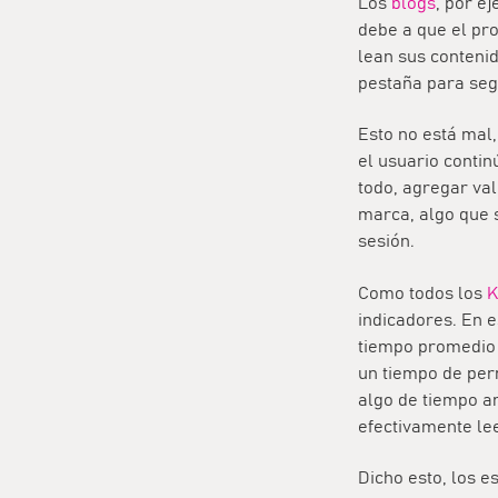
Los
blogs
, por e
debe a que el pro
lean sus contenid
pestaña para segu
Esto no está mal
el usuario contin
todo, agregar val
marca, algo que s
sesión.
Como todos los
K
indicadores. En e
tiempo promedio 
un tiempo de perm
algo de tiempo an
efectivamente lee
Dicho esto, los e