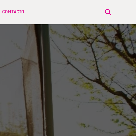
CONTACTO
Open search
ow submenu for BLOG