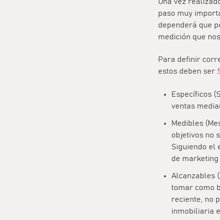
Una vez realizado 
paso muy importa
dependerá que po
medición que nos 
Para definir corr
estos deben ser
Específicos (
ventas median
Medibles (Mes
objetivos no 
Siguiendo el 
de marketing 
Alcanzables (
tomar como b
reciente, no 
inmobiliaria 