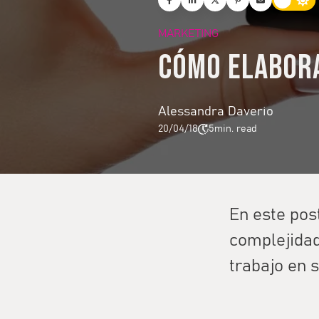
MARKETING
Cómo elabora
Alessandra Daverio
20/04/18
5
min. read
En este pos
complejidad
trabajo en s