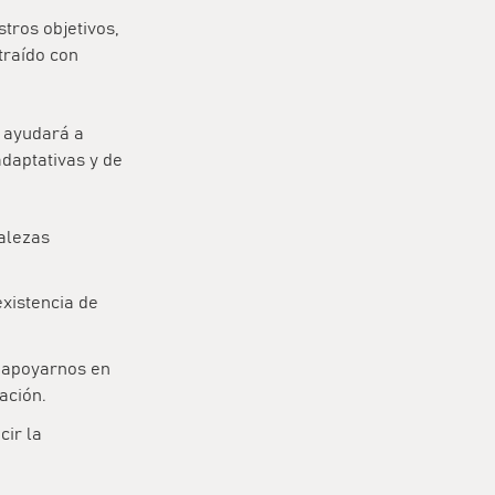
tros objetivos,
traído con
 ayudará a
adaptativas y de
alezas
existencia de
e apoyarnos en
ación.
cir la