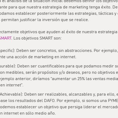
el análisis de la situación inicial debemos definir los objetivo
nte para que nuestra estrategia de marketing tenga éxito. De 
damos establecer posteriormente las estrategias, tácticas y
permitan justificar la inversión que se realice.
ectamente objetivos que ayuden al éxito de nuestra estrategia
SMART
. Los objetivos SMART son:
Specific): Deben ser concretos, sin abstracciones. Por ejemplo
te una acción de marketing en internet.
urable): Deben ser cuantificables para que podamos medir su
son medibles, serán propósitos y/o deseos, pero no objetivos e
ejemplo anterior, diríamos “aumentar un 25% las ventas medi
en internet”.
Achievable): Deben ser realizables, alcanzables y, para ello,
ase los resultados del DAFO. Por ejemplo, si somos una PYME
podemos establecer un objetivo que persiga liderar el mercad
en internet en sólo medio año.