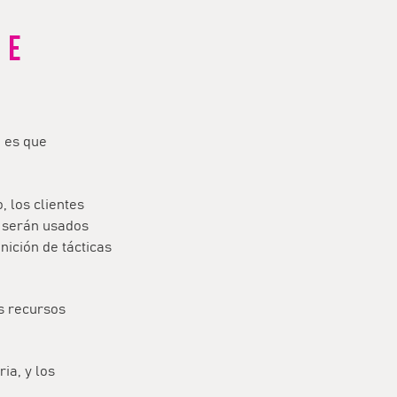
 E
a es que
 los clientes
) serán usados
ición de tácticas
us recursos
ia, y los