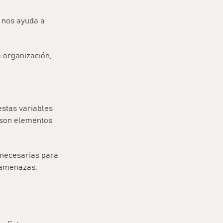
e nos ayuda a
a organización,
estas variables
 son elementos
 necesarias para
 amenazas.