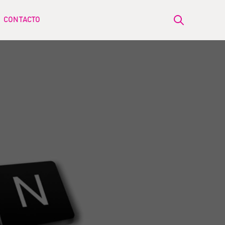
CONTACTO
Open search
ow submenu for BLOG