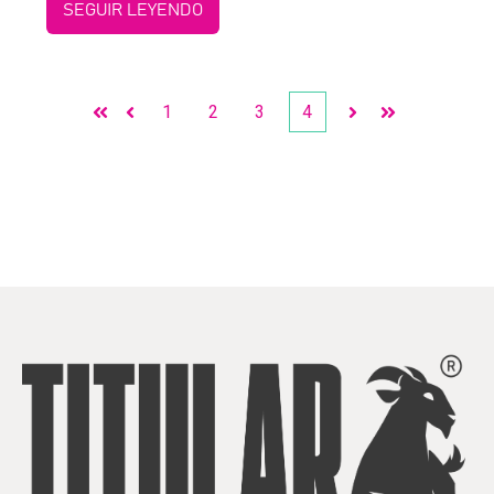
SEGUIR LEYENDO
1
2
3
4
Primera
Anterior
Siguiente
Última