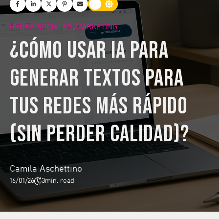
REDES SOCIALES
MARKETING
,
¿Cómo usar IA para
generar textos para
tus redes más rápido
(sin perder calidad)?
Camila Aschettino
16/01/26
3
min. read