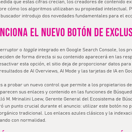
edida que estas cifras crecían, los creadores de contenido e
bre cómo los algoritmos utilizaban su propiedad intelectual. 
el buscador introdujo dos novedades fundamentales para el ec
NCIONA EL NUEVO BOTÓN DE EXCLU
terruptor o
toggle
integrado en
Google Search Console
, los p
eciden de forma directa si su contenido aparecerá en las res
esactivar esta opción, el sitio deja de proporcionar datos para
resultados de
AI Overviews
,
AI Mode
y las tarjetas de IA en
Goo
a probar un nuevo control que permite a los propietarios de
parecen sus enlaces y contenido en las funciones de Búsqued
alló M. Mrinalini Loew, Gerente General del Ecosistema de Bú
ró un punto crucial durante el anuncio: utilizar este botón no p
rgánico tradicional. Los enlaces azules clásicos y la indexac
ando con normalidad.