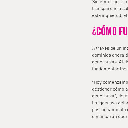
Sin embargo, a m
transparencia so
esta inquietud, 
¿CÓMO FU
A través de un in
dominios ahora d
generativas. Al d
fundamentar los 
"Hoy comenzamos 
gestionar cómo a
generativa", det
La ejecutiva acla
posicionamiento o
continuarán oper