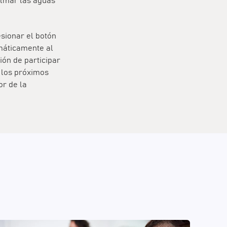
almar las aguas
esionar el botón
omáticamente al
ión de participar
n los próximos
or de la