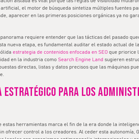
ación aislada es vital porque las reglas de visibilidad mutaro
a artificial, el motor de búsqueda sintetiza múltiples fuentes p
de, aparecer en las primeras posiciones orgánicas ya no gara
 panorama requiere entender que las tácticas del pasado que
sta nueva etapa, es fundamental auditar el estado actual de l
sólida
estrategia de contenidos enfocada en SEO
que priorice l
ridad en la industria como
Search Engine Land
sugieren estruc
puestas directas, listas y datos precisos que las máquinas pu
e.
A ESTRATÉGICO PARA LOS ADMINIS
 estas herramientas marca el fin de la era donde la inteligenci
in ofrecer control a los creadores. Al ceder esta autonomía,