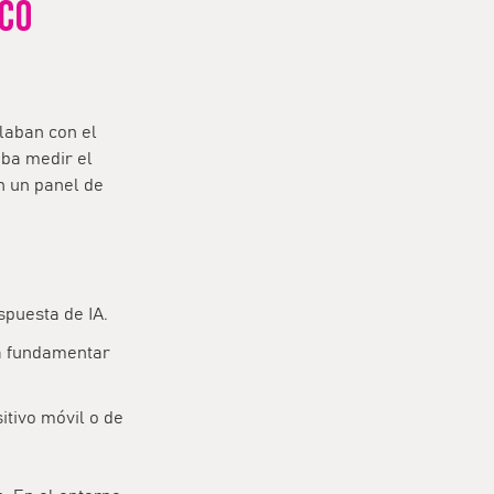
ICO
laban con el
aba medir el
n un panel de
spuesta de IA.
ra fundamentar
itivo móvil o de