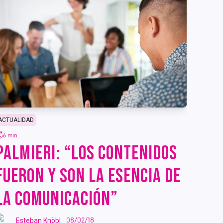
ACTUALIDAD
6 min.
PALMIERI: “LOS CONTENIDOS
FUERON Y SON LA ESENCIA DE
LA COMUNICACIÓN”
Esteban Knöbl
08/02/18