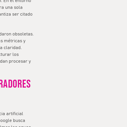
n. En el entorno
ara una sola
ntiza ser citado
daron obsoletas.
as métricas y
a claridad.
turar los
edan procesar y
TRADORES
a artificial
 Google busca