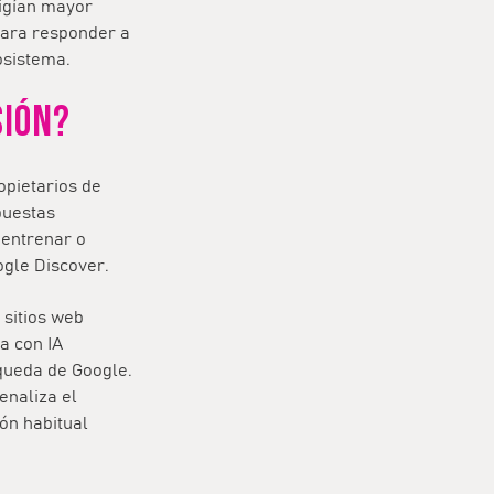
xigían mayor
Para responder a
osistema.
SIÓN?
ropietarios de
puestas
 entrenar o
gle Discover
.
 sitios web
a con IA
squeda de Google.
enaliza el
ión habitual