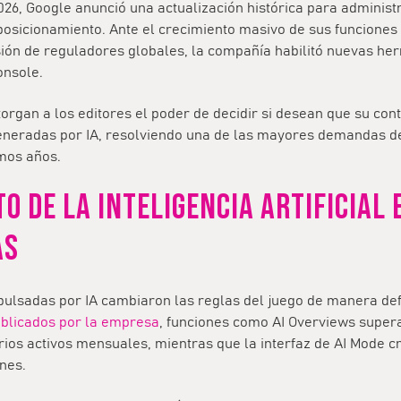
2026, Google anunció una actualización histórica para adminis
posicionamiento. Ante el crecimiento masivo de sus funciones 
resión de reguladores globales, la compañía habilitó nuevas he
onsole
.
organ a los editores el poder de decidir si desean que su con
eneradas por IA, resolviendo una de las mayores demandas d
imos años.
O DE LA INTELIGENCIA ARTIFICIAL 
AS
pulsadas por IA cambiaron las reglas del juego de manera def
publicados por la empresa
, funciones como
AI Overviews
supera
rios activos mensuales, mientras que la interfaz de
AI Mode
cr
ones.