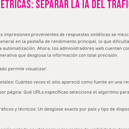
ÉTRICAS: SEPARAR LA IA DEL TRÁF
as impresiones provenientes de respuestas sintéticas se mezc
general en la pestaña de rendimiento principal, lo que dificult
la automatización. Ahora, los administradores web cuentan co
nerativa que desglosa la información con total precisión.
do permite visualizar:
otales:
Cuántas veces el sitio apareció como fuente en una re
por página:
Qué URLs específicas selecciona el algoritmo pa
ficos y técnicos:
Un desglose exacto por país y tipo de dispos