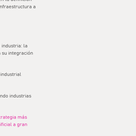
infraestructura a
industria: la
n su integración
 industrial
endo industrias
trategia más
ficial a gran