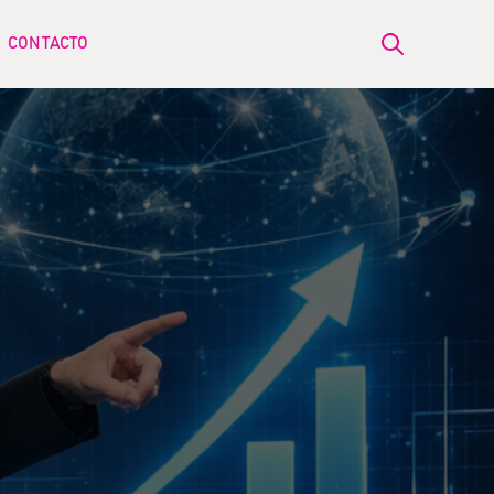
CONTACTO
Open search
ow submenu for BLOG