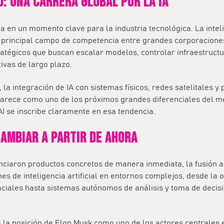
: una carrera global por la IA
a en un momento clave para la industria tecnológica. La intelig
el principal campo de competencia entre grandes corporacione
atégicos que buscan escalar modelos, controlar infraestruct
ivas de largo plazo.
 la integración de IA con sistemas físicos, redes satelitales y
arece como uno de los próximos grandes diferenciales del me
I se inscribe claramente en esa tendencia.
cambiar a partir de ahora
nciaron productos concretos de manera inmediata, la fusión a
es de inteligencia artificial en entornos complejos
, desde la 
ciales hasta sistemas autónomos de análisis y toma de decis
la posición de Elon Musk como uno de los actores centrales e