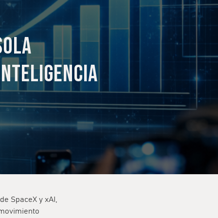
sola
inteligencia
 de SpaceX y xAI,
 movimiento