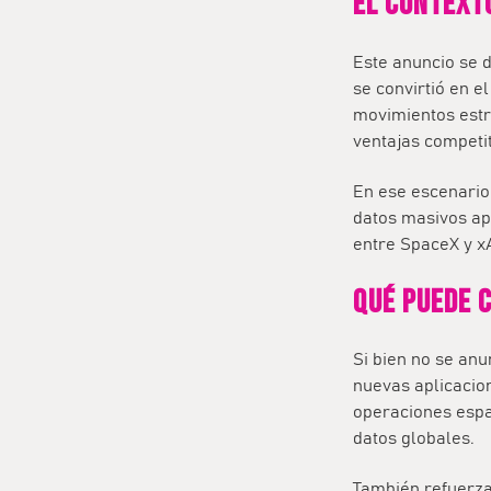
El contexto
Este anuncio se d
se convirtió en 
movimientos estr
ventajas competit
En ese escenario,
datos masivos ap
entre SpaceX y xA
Qué puede 
Si bien no se anu
nuevas aplicacion
operaciones espa
datos globales.
También refuerza 