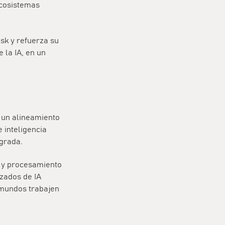
ecosistemas
.
sk y refuerza su
 la IA, en un
a un
alineamiento
 inteligencia
grada.
l y procesamiento
zados de IA
 mundos trabajen