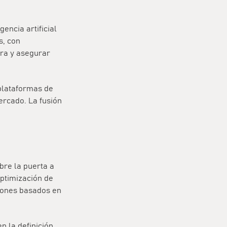
encia artificial
s, con
ura y asegurar
 plataformas de
rcado. La fusión
bre la puerta a
optimización de
iones basados en
n la definición