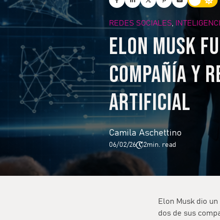
REDES SOCIALES
INTELIGENCI
,
Elon Musk fu
compañía y r
artificial
Camila Aschettino
06/02/26
2
min. read
Elon Musk dio un 
dos de sus compa