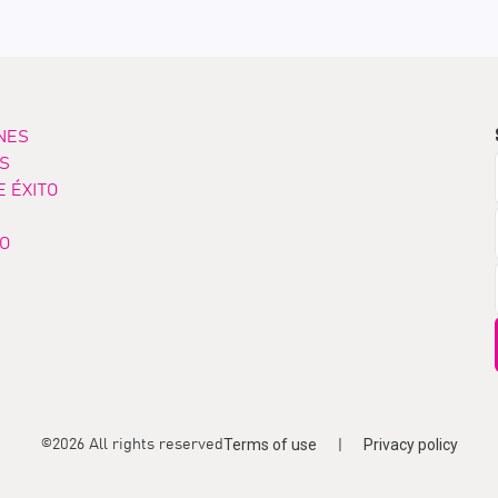
NES
OS
E ÉXITO
O
Terms of use
Privacy policy
©2026 All rights reserved