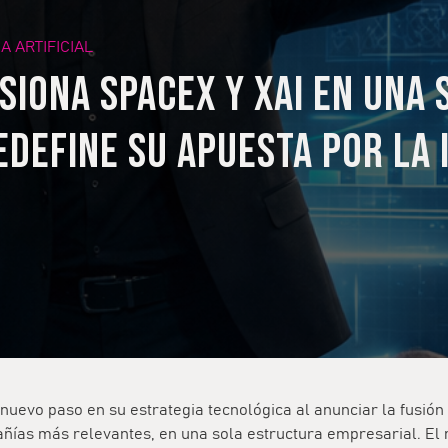
A ARTIFICIAL
siona SpaceX y xAI en una 
edefine su apuesta por la 
nuevo paso en su estrategia tecnológica al anunciar la fusión
ñías más relevantes, en una sola estructura empresarial. El