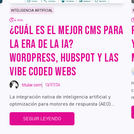
INTELIGENCIA ARTIFICIAL
4 min.
¿CUÁL ES EL MEJOR CMS PARA
LA ERA DE LA IA?
WORDPRESS, HUBSPOT Y LAS
VIBE CODED WEBS
H
titular.com
13/07/26
c
La integración nativa de inteligencia artificial y
m
optimización para motores de respuesta (AEO)...
SEGUIR LEYENDO