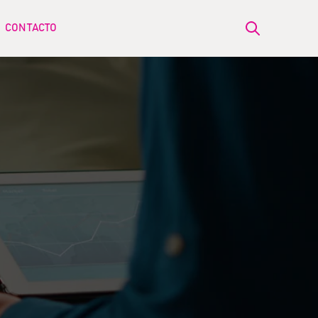
CONTACTO
Open search
ow submenu for BLOG