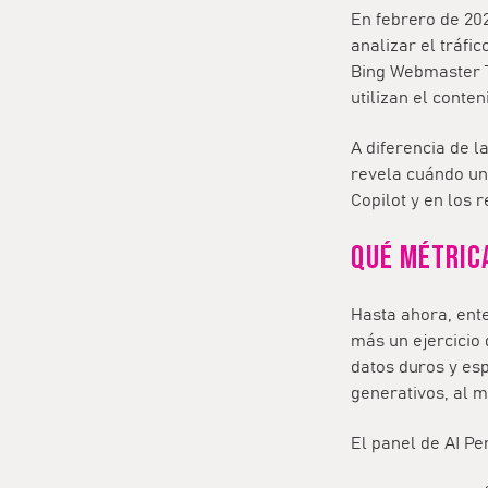
En febrero de 20
analizar el tráfi
Bing Webmaster 
utilizan el conten
A diferencia de l
revela cuándo un
Copilot
y en los 
Qué métric
Hasta ahora, ent
más un ejercicio
datos duros y esp
generativos, al 
El panel de
AI P