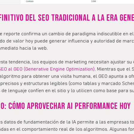
finitivo del SEO tradicional a la era gen
te reporte confirma un cambio de paradigma indiscutible en e
nido de valor hoy puede generar influencia y autoridad de marc
nmediato hacia la web.
esta tendencia, los equipos de marketing necesitan ajustar su
SEO al GEO (Generative Engine Optimization)
. Mientras que el 
algoritmo para obtener una visita humana, el GEO apunta a of
 precisos y estructuras legibles (como tablas y marcado Sche
e lenguaje confíen en el sitio y lo utilicen como base para s
so: cómo aprovechar AI Performance hoy
os datos de fundamentación de la IA permite a las empresas t
adas en el comportamiento real de los algoritmos. Algunas f