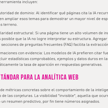
herramienta incluyen:
utoridad de dominio:
Al identificar qué páginas cita la IA recu
en ampliar esos temas para demostrar un mayor nivel de esp
s terreno.
claridad estructural:
Si una página tiene un alto volumen de i
es posible que la IA no logre interpretar su estructura. Agreg
y secciones de preguntas frecuentes (FAQ) facilita la extracció
rmaciones con evidencia:
Los modelos de IA prefieren citar fu
ncluir estadísticas comprobables, ejemplos y datos duros en l
icamente la tasa de aparición en respuestas generativas.
stándar para la analítica web
 de métricas concretas sobre el comportamiento de la inteligen
o de las conjeturas. La visibilidad "invisible", aquella que ocu
 un resumen predictivo, por fin tiene números asignados.