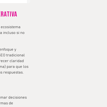
erativa
l ecosistema
a incluso si no
 enfoque y
SEO tradicional
recer claridad
ma) para que los
us respuestas.
omar decisiones
ormas de