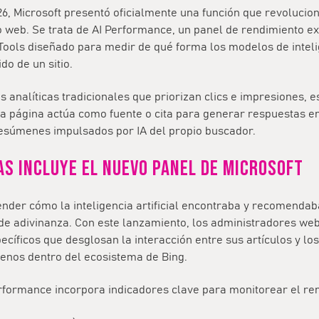
26, Microsoft presentó oficialmente una función que revolucio
co web. Se trata de
AI Performance
, un panel de rendimiento ex
Tools
diseñado para medir de qué forma los modelos de intelige
ido de un sitio.
as analíticas tradicionales que priorizan clics e impresiones, 
a página actúa como fuente o cita para generar respuestas e
resúmenes impulsados por IA del propio buscador.
as incluye el nuevo panel de Microsoft
ender cómo la inteligencia artificial encontraba y recomendab
 de adivinanza. Con este lanzamiento, los administradores web
ecíficos que desglosan la interacción entre sus artículos y lo
menos dentro del ecosistema de Bing.
erformance
incorpora indicadores clave para monitorear el re