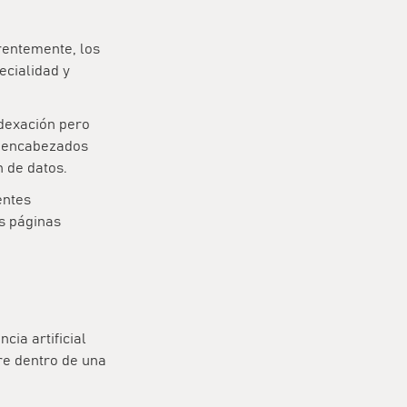
rrentemente, los
ecialidad y
ndexación pero
ar encabezados
n de datos.
entes
as páginas
cia artificial
rre dentro de una