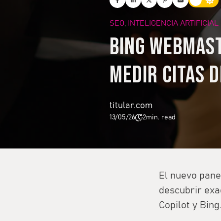
SEO
INTELIGENCIA ARTIFICIAL
,
Bing Webmast
medir citas d
titular.com
13/05/26
2
min. read
El nuevo pane
descubrir exa
Copilot y Bing