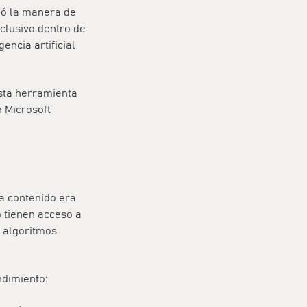
nó la manera de
clusivo dentro de
ncia artificial
esta herramienta
n
Microsoft
a contenido era
 tienen acceso a
s algoritmos
ndimiento: