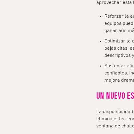
aprovechar esta 
Reforzar la a
equipos pued
ganar aún má
Optimizar la 
bajas citas, 
descriptivos 
Sustentar afi
confiables. I
mejora dramát
Un nuevo e
La disponibilidad
elimina el terren
ventana de chat o