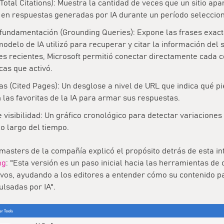
Total Citations):
Muestra la cantidad de veces que un sitio ap
e en respuestas generadas por IA durante un período seleccio
 fundamentación (Grounding Queries):
Expone las frases exact
modelo de IA utilizó para recuperar y citar la información del s
es recientes, Microsoft permitió conectar directamente cada c
cas que activó.
as (Cited Pages):
Un desglose a nivel de URL que indica qué p
 las favoritas de la IA para armar sus respuestas.
 visibilidad:
Un gráfico cronológico para detectar variaciones 
lo largo del tiempo.
asters de la compañía explicó el propósito detrás de esta in
ng
: "Esta versión es un paso inicial hacia las herramientas de
vos, ayudando a los editores a entender cómo su contenido pa
lsadas por IA".