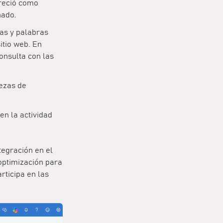
areció como
nado.
as y palabras
itio web. En
onsulta con las
iezas de
en la actividad
tegración en el
 optimización para
rticipa en las